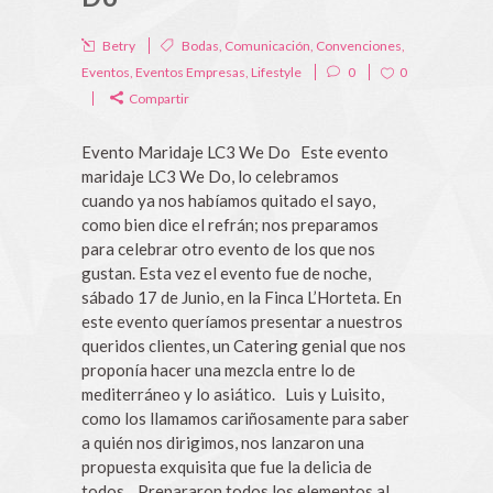
Betry
Bodas
,
Comunicación
,
Convenciones
,
Eventos
,
Eventos Empresas
,
Lifestyle
0
0
Compartir
Evento Maridaje LC3 We Do Este evento
maridaje LC3 We Do, lo celebramos
cuando ya nos habíamos quitado el sayo,
como bien dice el refrán; nos preparamos
para celebrar otro evento de los que nos
gustan. Esta vez el evento fue de noche,
sábado 17 de Junio, en la Finca L’Horteta. En
este evento queríamos presentar a nuestros
queridos clientes, un Catering genial que nos
proponía hacer una mezcla entre lo de
mediterráneo y lo asiático. Luis y Luisito,
como los llamamos cariñosamente para saber
a quién nos dirigimos, nos lanzaron una
propuesta exquisita que fue la delicia de
todos. Prepararon todos los elementos al