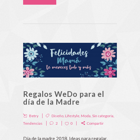
Regalos WeDo para el
día de la Madre
Betry
Diseño
,
Lifestyle
,
Moda
,
Sin categoría
,
Tendencias
2
0
Compartir
Día de la madre 2018. Ideas para regalar.