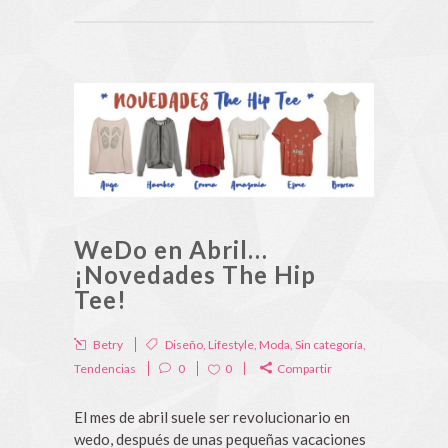
WeDo en Abril…
¡Novedades The Hip
Tee!
Betry
Diseño
,
Lifestyle
,
Moda
,
Sin categoría
,
Tendencias
0
0
Compartir
El mes de abril suele ser revolucionario en
wedo, después de unas pequeñas vacaciones