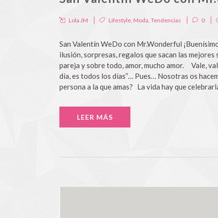
Lola JM
Lifestyle
,
Moda
,
Tendencias
0
San Valentín WeDo con Mr.Wonderful ¡Buenísimos
ilusión, sorpresas, regalos que sacan las mejores 
pareja y sobre todo, amor, mucho amor. Vale, vale
día, es todos los días”… Pues… Nosotras os hacem
persona a la que amas? La vida hay que celebrarla y
LEER MÁS