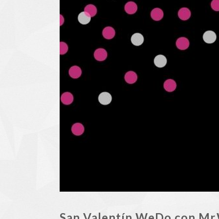
San Valentín WeDo con Mr