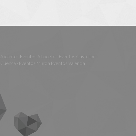
Alicante - Eventos Albacete - Eventos Castellón -
Cuenca - Eventos Murcia Eventos Valencia