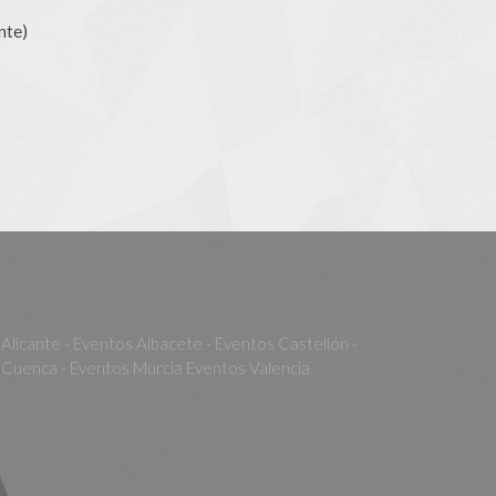
nte)
Alicante - Eventos Albacete - Eventos Castellón -
Cuenca - Eventos Murcia Eventos Valencia