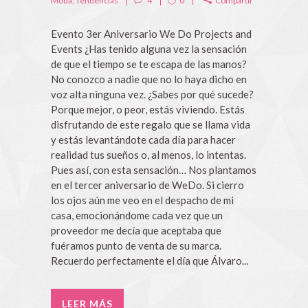
Moda
,
Tendencias
4
0
Compartir
Evento 3er Aniversario We Do Projects and
Events ¿Has tenido alguna vez la sensación
de que el tiempo se te escapa de las manos?
No conozco a nadie que no lo haya dicho en
voz alta ninguna vez. ¿Sabes por qué sucede?
Porque mejor, o peor, estás viviendo. Estás
disfrutando de este regalo que se llama vida
y estás levantándote cada día para hacer
realidad tus sueños o, al menos, lo intentas.
Pues así, con esta sensación… Nos plantamos
en el tercer aniversario de WeDo. Si cierro
los ojos aún me veo en el despacho de mi
casa, emocionándome cada vez que un
proveedor me decía que aceptaba que
fuéramos punto de venta de su marca.
Recuerdo perfectamente el día que Álvaro...
LEER MÁS