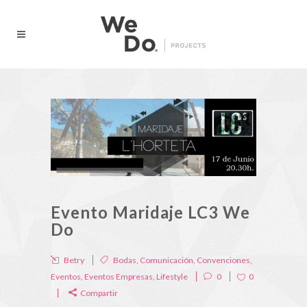
Evento Maridaje LC3 We
Do
Betry
Bodas
,
Comunicación
,
Convenciones
,
Eventos
,
Eventos Empresas
,
Lifestyle
0
0
Compartir