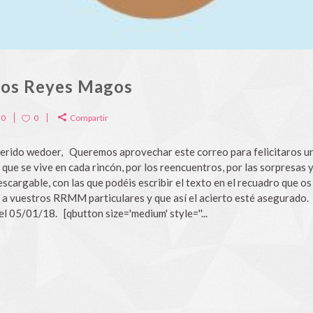
los Reyes Magos
0
0
Compartir
do wedoer, Queremos aprovechar este correo para felicitaros un a
ma que se vive en cada rincón, por los reencuentros, por las sorpresas
rgable, con las que podéis escribir el texto en el recuadro que os 
iar a vuestros RRMM particulares y que así el acierto esté asegurad
l 05/01/18. [qbutton size='medium' style=''...