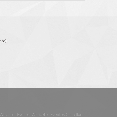
nte)
Alicante - Eventos Albacete - Eventos Castellón -