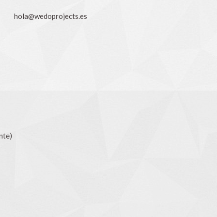
hola@wedoprojects.es
nte)