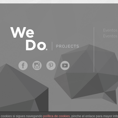
Eventos 
Eventos 
 cookies si sigues navegando
política de cookies
, pinche el enlace para mayor inf