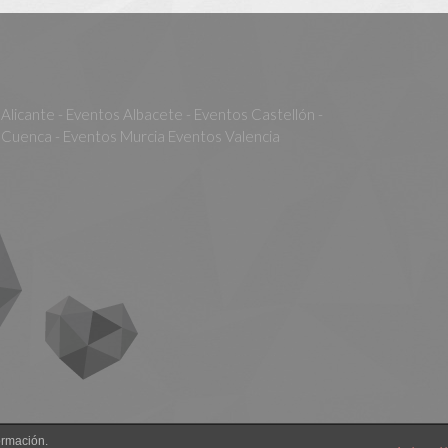
Alicante - Eventos Albacete - Eventos Castellón -
Cuenca - Eventos Murcia Eventos Valencia
ormación.