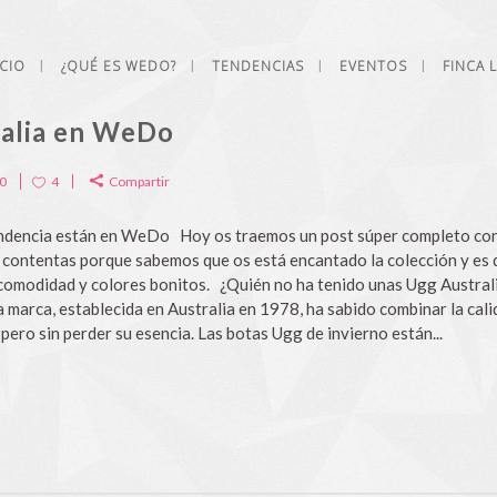
ICIO
¿QUÉ ES WEDO?
TENDENCIAS
EVENTOS
FINCA 
ralia en WeDo
0
4
Compartir
endencia están en WeDo Hoy os traemos un post súper completo co
 contentas porque sabemos que os está encantado la colección y es 
 comodidad y colores bonitos. ¿Quién no ha tenido unas Ugg Australi
 marca, establecida en Australia en 1978, ha sabido combinar la calid
pero sin perder su esencia. Las botas Ugg de invierno están...