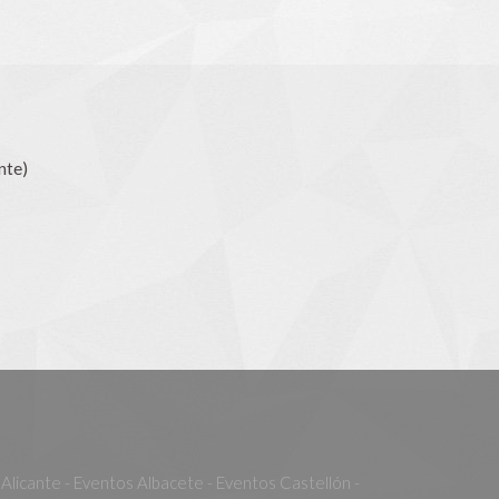
nte)
Alicante - Eventos Albacete - Eventos Castellón -