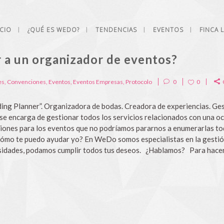
ICIO
¿QUÉ ES WEDO?
TENDENCIAS
EVENTOS
FINCA 
r a un organizador de eventos?
es
,
Convenciones
,
Eventos
,
Eventos Empresas
,
Protocolo
0
0
ing Planner”. Organizadora de bodas. Creadora de experiencias. Ges
e encarga de gestionar todos los servicios relacionados con una ocas
ciones para los eventos que no podríamos pararnos a enumerarlas tod
¿Cómo te puedo ayudar yo? En WeDo somos especialistas en la gesti
esidades, podamos cumplir todos tus deseos. ¿Hablamos? Para hacer