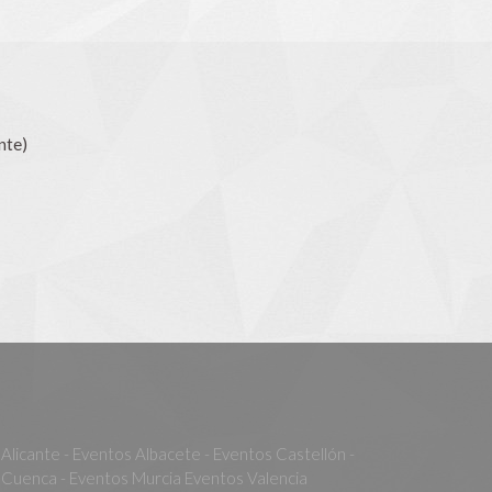
nte)
Alicante - Eventos Albacete - Eventos Castellón -
Cuenca - Eventos Murcia Eventos Valencia