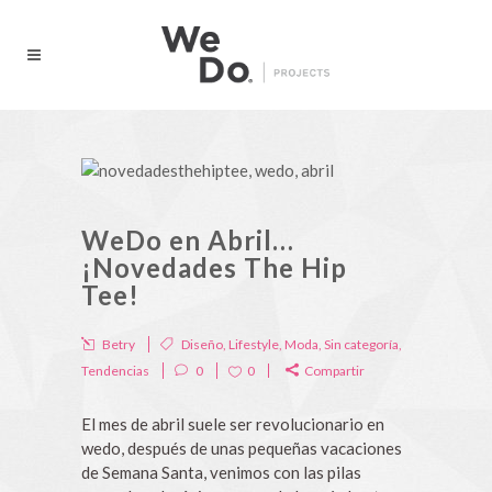
WeDo en Abril…
¡Novedades The Hip
Tee!
Betry
Diseño
,
Lifestyle
,
Moda
,
Sin categoría
,
Tendencias
0
0
Compartir
El mes de abril suele ser revolucionario en
wedo, después de unas pequeñas vacaciones
de Semana Santa, venimos con las pilas