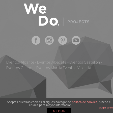
Eventos Alicante - Eventos Albacete - Eventos Castellón -
Eventos Cuenca - Eventos Murcia Eventos Valencia
Aceptas nuestras cookies si sigues navegando
política de cookies
, pinche el
Infórmate y solicita presupuesto sin compromiso
Solicita información o
enlace para mayor información.
plugin cook
presupuesto :)
ACEPTAR