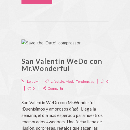
San Valentín WeDo con
Mr.Wonderful
Lola JM
Lifestyle
,
Moda
,
Tendencias
0
0
Compartir
San Valentín WeDo con Mr.Wonderful
¡Buenísimos y amorosos días! Llega la
semana, el día más esperado para nuestros
enamorados #wedoers. Una fecha llena de
ilusión, sorpresas, regalos que sacan las