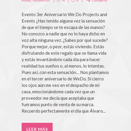
Moda
,
Tendencias
4
0
Compartir
Evento 3er Aniversario We Do Projects and
Events ¿Has tenido alguna vez la sensación
de que el tiempo se te escapa de las manos?
No conozco a nadie que no lo haya dicho en
voz alta ninguna vez. ¿Sabes por qué sucede?
Porque mejor, o peor, estás viviendo. Estás
disfrutando de este regalo que se llama vida
y estás levantándote cada día para hacer
realidad tus sueños o, al menos, lo intentas.
Pues así, con esta sensación… Nos plantamos
en el tercer aniversario de WeDo. Si cierro
los ojos aún me veo en el despacho de mi
casa, emocionándome cada vez que un
proveedor me decía que aceptaba que
fuéramos punto de venta de su marca.
Recuerdo perfectamente el día que Álvaro...
LEER MÁS